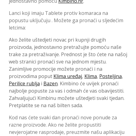
jednostavno pomoću
Kimbino.hr
.
Lanci koji imaju Tablete protiv komaraca na
popustu uključuju . Možete ga pronaći u sljedećim
letcima:
Ako želite uštedjeti novac pri kupnji drugih
proizvoda, jednostavno pretražujte pomoću naše
trake za pretraživanje. Prednost je što ćete na našoj
web stranici pronaći sve na jednom mjestu.
Zanimljive promocije možete pronaći i na
proizvodima poput
Klima uređaj
,
Klima
,
Posteljina
,
Perilice rublja
i
Bazen
. Kimbino će uvijek pronaći
najbolje popuste za vas i odmah će vas obavijestiti.
Zahvaljujući Kimbinu možete uštedjeti svaki tjedan.
Pretplatite se na naš bilten sada.
Kod nas ćete svaki dan pronaći nove ponude za
razne proizvode. Ako ne želite propustiti
nevjerojatne rasprodaje, preuzmite našu aplikaciju