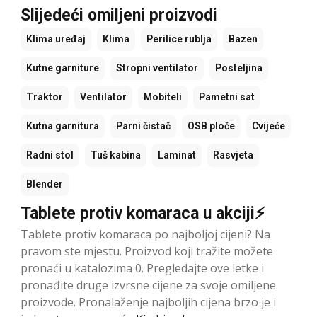
Slijedeći omiljeni proizvodi
Klima uređaj
Klima
Perilice rublja
Bazen
Kutne garniture
Stropni ventilator
Posteljina
Traktor
Ventilator
Mobiteli
Pametni sat
Kutna garnitura
Parni čistač
OSB ploče
Cvijeće
Radni stol
Tuš kabina
Laminat
Rasvjeta
Blender
Tablete protiv komaraca u akciji⚡
Tablete protiv komaraca po najboljoj cijeni? Na
pravom ste mjestu. Proizvod koji tražite možete
pronaći u katalozima 0. Pregledajte ove letke i
pronađite druge izvrsne cijene za svoje omiljene
proizvode. Pronalaženje najboljih cijena brzo je i