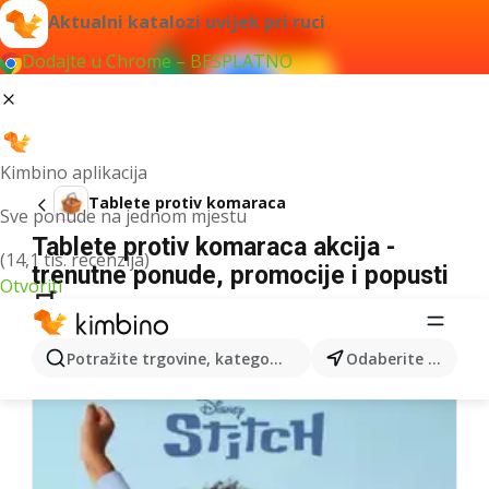
Aktualni katalozi uvijek pri ruci
Dodajte u Chrome – BESPLATNO
Kimbino aplikacija
Tablete protiv komaraca
Sve ponude na jednom mjestu
Tablete protiv komaraca akcija -
(14,1 tis. recenzija)
trenutne ponude, promocije i popusti
Otvoriti
🛒
Nismo pronašli rezultate za taj izraz.
Potražite trgovine, kategorije, proizvode...
Odaberite grad
Više kataloga iz kategorije