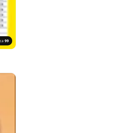
ica
99