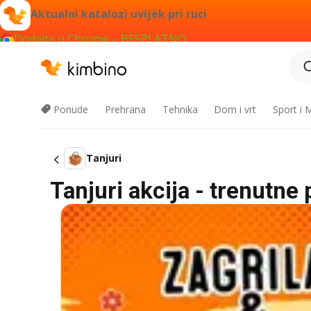
Aktualni katalozi uvijek pri ruci
Dodajte u Chrome – BESPLATNO
Ponude
Prehrana
Tehnika
Dom i vrt
Sport i
Tanjuri
Tanjuri akcija - trenutne