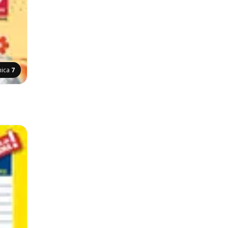
nica
7