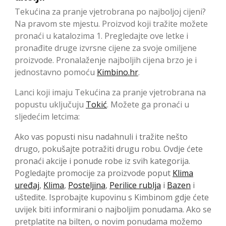
Tekućina za pranje vjetrobrana po najboljoj cijeni?
Na pravom ste mjestu. Proizvod koji tražite možete
pronaći u katalozima 1. Pregledajte ove letke i
pronađite druge izvrsne cijene za svoje omiljene
proizvode. Pronalaženje najboljih cijena brzo je i
jednostavno pomoću
Kimbino.hr
.
Lanci koji imaju Tekućina za pranje vjetrobrana na
popustu uključuju
Tokić
. Možete ga pronaći u
sljedećim letcima:
Ako vas popusti nisu nadahnuli i tražite nešto
drugo, pokušajte potražiti drugu robu. Ovdje ćete
pronaći akcije i ponude robe iz svih kategorija.
Pogledajte promocije za proizvode poput
Klima
uređaj
,
Klima
,
Posteljina
,
Perilice rublja
i
Bazen
i
uštedite. Isprobajte kupovinu s Kimbinom gdje ćete
uvijek biti informirani o najboljim ponudama. Ako se
pretplatite na bilten, o novim ponudama možemo