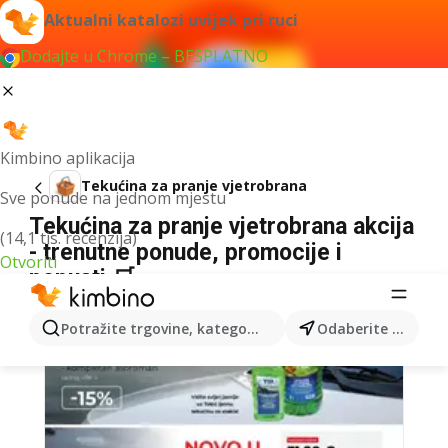
Aktualni katalozi uvijek pri ruci
Dodajte u Chrome – BESPLATNO
Kimbino aplikacija
Tekućina za pranje vjetrobrana
Sve ponude na jednom mjestu
Tekućina za pranje vjetrobrana akcija
(14,1 tis. recenzija)
- trenutne ponude, promocije i
Otvoriti
popusti 🛒
Potražite trgovine, kategorije, proizvode...
Odaberite grad