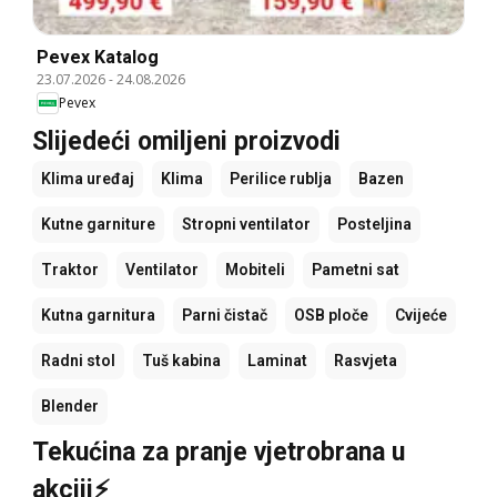
Pevex Katalog
23.07.2026
-
24.08.2026
Pevex
Slijedeći omiljeni proizvodi
Klima uređaj
Klima
Perilice rublja
Bazen
Kutne garniture
Stropni ventilator
Posteljina
Traktor
Ventilator
Mobiteli
Pametni sat
Kutna garnitura
Parni čistač
OSB ploče
Cvijeće
Radni stol
Tuš kabina
Laminat
Rasvjeta
Blender
Tekućina za pranje vjetrobrana u
akciji⚡