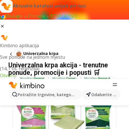
Aktualni katalozi uvijek pri ruci
Dodajte u Chrome – BESPLATNO
Kimbino aplikacija
Univerzalna krpa
Sve ponude na jednom mjestu
Univerzalna krpa akcija - trenutne
(14,1 tis. recenzija)
ponude, promocije i popusti 🛒
Otvoriti
Potražite trgovine, kategorije, proizvode...
Odaberite grad