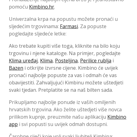
pomoću
Kimbino.hr
.
Univerzalna krpa na popustu možete pronaći u
sljedećim trgovinama:
Farmasi
. Za popuste
pogledajte sljedeće letke:
Ako trebate kupiti više toga, kliknite na bilo koju
trgovinu i njene kataloge. Na primjer, pogledajte
Klima uređaj
,
Klima
,
Posteljina
,
Perilice rublja
i
Bazen
i otkrijte izvrsne cijene. Kimbino će uvijek
pronaći najbolje popuste za vas i odmah će vas
obavijestiti. Zahvaljujući Kimbinu možete uštedjeti
svaki tjedan. Pretplatite se na naš bilten sada.
Prikupljamo najbolje ponude iz vaših omiljenih
hrvatskih trgovina. Ako želite uštedjeti više novca
prilikom kupnje, preuzmite našu aplikaciju
Kimbino
app
i svi popusti su uvijek odmah dostupni.
Čarobne riječi koje voli svaki ljubitelj Kimbina: