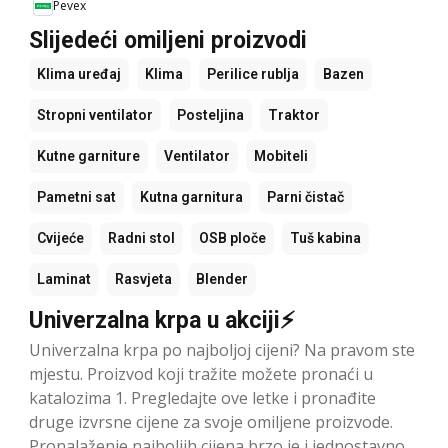
Pevex
Slijedeći omiljeni proizvodi
Klima uređaj
Klima
Perilice rublja
Bazen
Stropni ventilator
Posteljina
Traktor
Kutne garniture
Ventilator
Mobiteli
Pametni sat
Kutna garnitura
Parni čistač
Cvijeće
Radni stol
OSB ploče
Tuš kabina
Laminat
Rasvjeta
Blender
Univerzalna krpa u akciji⚡
Univerzalna krpa po najboljoj cijeni? Na pravom ste
mjestu. Proizvod koji tražite možete pronaći u
katalozima 1. Pregledajte ove letke i pronađite
druge izvrsne cijene za svoje omiljene proizvode.
Pronalaženje najboljih cijena brzo je i jednostavno