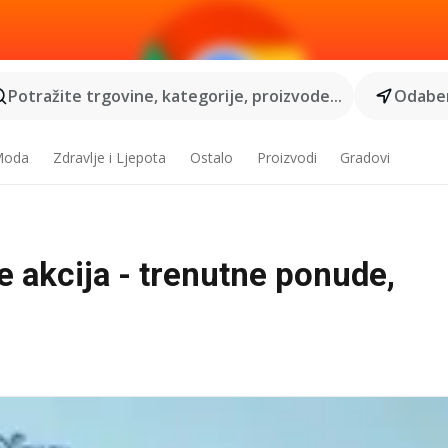
Potražite trgovine, kategorije, proizvode...
Odaber
 Moda
Zdravlje i Ljepota
Ostalo
Proizvodi
Gradovi
e akcija - trenutne ponude,