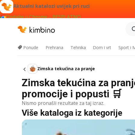
Aktualni katalozi uvijek pri ruci
Dodajte u Chrome – BESPLATNO
Ponude
Prehrana
Tehnika
Dom i vrt
Sport i
Zimska tekućina za pranje
Zimska tekućina za pranj
promocije i popusti 🛒
Nismo pronašli rezultate za taj izraz.
Više kataloga iz kategorije