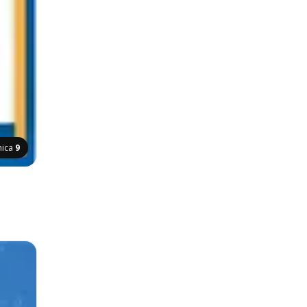
nica
9