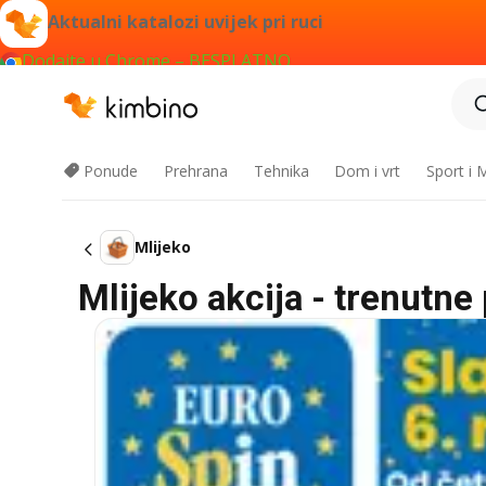
Aktualni katalozi uvijek pri ruci
Dodajte u Chrome – BESPLATNO
Ponude
Prehrana
Tehnika
Dom i vrt
Sport i
Mlijeko
Mlijeko akcija - trenutne