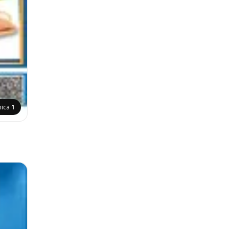
nica
1