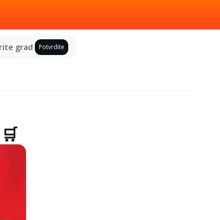
ite grad
Potvrdite
 🛒