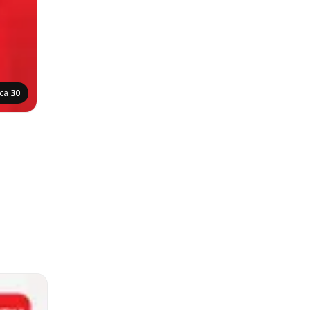
ica
30