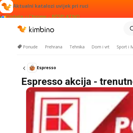
Aktualni katalozi uvijek pri ruci
Dodajte u Chrome – BESPLATNO
Ponude
Prehrana
Tehnika
Dom i vrt
Sport i
Espresso
Espresso akcija - trenut