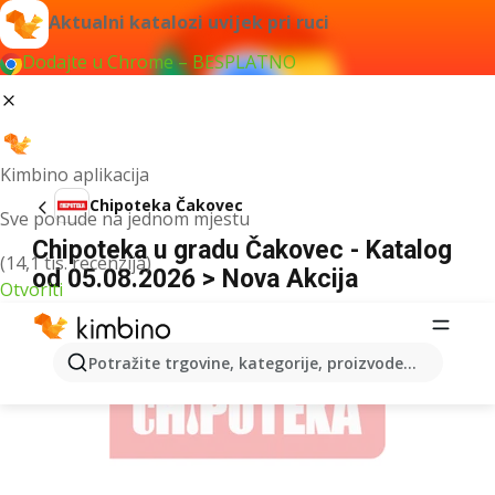
Aktualni katalozi uvijek pri ruci
Dodajte u Chrome – BESPLATNO
Kimbino aplikacija
Chipoteka Čakovec
Sve ponude na jednom mjestu
Chipoteka u gradu Čakovec - Katalog
(14,1 tis. recenzija)
od 05.08.2026 > Nova Akcija
Otvoriti
OGLAS
Potražite trgovine, kategorije, proizvode...