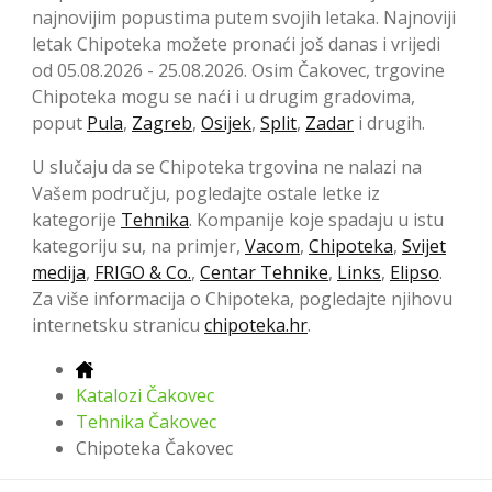
najnovijim popustima putem svojih letaka. Najnoviji
letak Chipoteka možete pronaći još danas i vrijedi
od 05.08.2026 - 25.08.2026. Osim Čakovec, trgovine
Chipoteka mogu se naći i u drugim gradovima,
poput
Pula
,
Zagreb
,
Osijek
,
Split
,
Zadar
i drugih.
U slučaju da se Chipoteka trgovina ne nalazi na
Vašem području, pogledajte ostale letke iz
kategorije
Tehnika
. Kompanije koje spadaju u istu
kategoriju su, na primjer,
Vacom
,
Chipoteka
,
Svijet
medija
,
FRIGO & Co.
,
Centar Tehnike
,
Links
,
Elipso
.
Za više informacija o Chipoteka, pogledajte njihovu
internetsku stranicu
chipoteka.hr
.
Katalozi Čakovec
Tehnika Čakovec
Chipoteka Čakovec