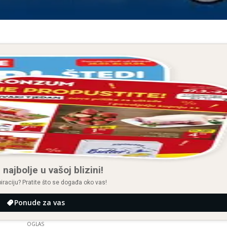
 najbolje u vašoj blizini!
spiraciju? Pratite što se događa oko vas!
Ponude za vas
OGLAS