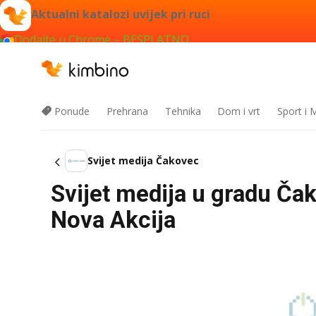
Aktualni katalozi uvijek pri ruci
Dodajte u Chrome – BESPLATNO
Ponude
Prehrana
Tehnika
Dom i vrt
Sport i
Svijet medija Čakovec
Svijet medija u gradu Ča
Nova Akcija