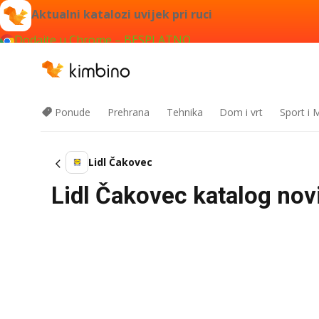
Aktualni katalozi uvijek pri ruci
Dodajte u Chrome – BESPLATNO
Ponude
Prehrana
Tehnika
Dom i vrt
Sport i
Lidl Čakovec
Lidl Čakovec katalog novi