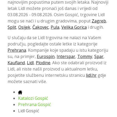
najnovijim popustima putem svojih letaka. Najnoviji
letak Lidl možete pronaći još danas i vrijedi od
03.08.2026 - 09.08.2026. Osim Gospić, trgovine Lidl
mogu se naći i u drugim gradovima, poput
Zagreb
,
Split
,
Osijek
,
Čakovec
,
Pula
,
Velika Gorica
i drugih.
U slučaju da se Lidl trgovina ne nalazi na Vašem
području, pogledajte ostale letke iz kategorije
Prehrana
. Kompanije koje spadaju u istu kategoriju
su, na primjer,
Eurospin
,
Interspar
,
Tommy
,
Spar
,
Kaufland
,
Lidl
,
Plodine
. Ako ste odabrali proizvod iz
Lidl, ali niste našli proizvod u aktualnom letku,
posjetite službenu internetsku stranicu
lidl.hr
gdje
možete saznati više.
Katalozi Gospić
Prehrana Gospić
Lidl Gospić