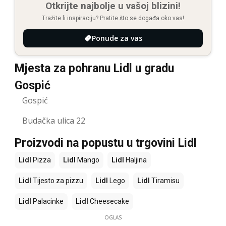
Otkrijte najbolje u vašoj blizini!
Tražite li inspiraciju? Pratite što se događa oko vas!
Ponude za vas
Mjesta za pohranu Lidl u gradu
Gospić
Gospić
Budačka ulica 22
Proizvodi na popustu u trgovini Lidl
Lidl
Pizza
Lidl
Mango
Lidl
Haljina
Lidl
Tijesto za pizzu
Lidl
Lego
Lidl
Tiramisu
Lidl
Palacinke
Lidl
Cheesecake
OGLAS