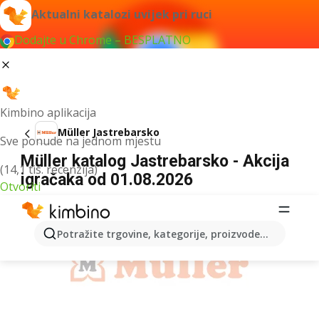
Aktualni katalozi uvijek pri ruci
Dodajte u Chrome – BESPLATNO
Kimbino aplikacija
Müller Jastrebarsko
Sve ponude na jednom mjestu
Müller katalog Jastrebarsko - Akcija
(14,1 tis. recenzija)
igračaka od 01.08.2026
Otvoriti
OGLAS
Potražite trgovine, kategorije, proizvode...