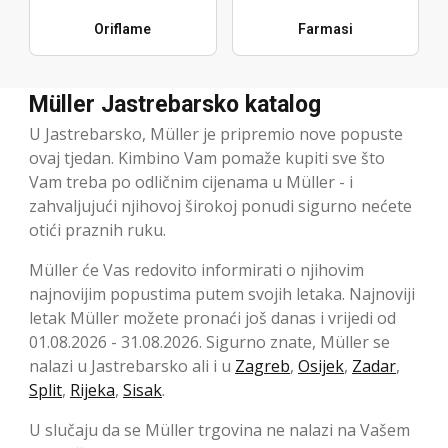
Oriflame
Farmasi
Müller Jastrebarsko katalog
U Jastrebarsko, Müller je pripremio nove popuste
ovaj tjedan. Kimbino Vam pomaže kupiti sve što
Vam treba po odličnim cijenama u Müller - i
zahvaljujući njihovoj širokoj ponudi sigurno nećete
otići praznih ruku.
Müller će Vas redovito informirati o njihovim
najnovijim popustima putem svojih letaka. Najnoviji
letak Müller možete pronaći još danas i vrijedi od
01.08.2026 - 31.08.2026. Sigurno znate, Müller se
nalazi u Jastrebarsko ali i u
Zagreb
,
Osijek
,
Zadar
,
Split
,
Rijeka
,
Sisak
.
U slučaju da se Müller trgovina ne nalazi na Vašem