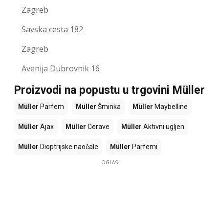
Zagreb
Savska cesta 182
Zagreb
Avenija Dubrovnik 16
Proizvodi na popustu u trgovini Müller
Müller
Parfem
Müller
Šminka
Müller
Maybelline
Müller
Ajax
Müller
Cerave
Müller
Aktivni ugljen
Müller
Dioptrijske naočale
Müller
Parfemi
OGLAS