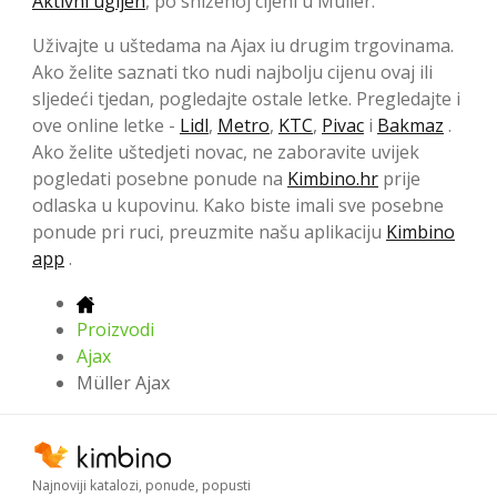
Aktivni ugljen
, po sniženoj cijeni u Müller.
Uživajte u uštedama na Ajax iu drugim trgovinama.
Ako želite saznati tko nudi najbolju cijenu ovaj ili
sljedeći tjedan, pogledajte ostale letke. Pregledajte i
ove online letke -
Lidl
,
Metro
,
KTC
,
Pivac
i
Bakmaz
.
Ako želite uštedjeti novac, ne zaboravite uvijek
pogledati posebne ponude na
Kimbino.hr
prije
odlaska u kupovinu. Kako biste imali sve posebne
ponude pri ruci, preuzmite našu aplikaciju
Kimbino
app
.
Proizvodi
Ajax
Müller Ajax
Najnoviji katalozi, ponude, popusti