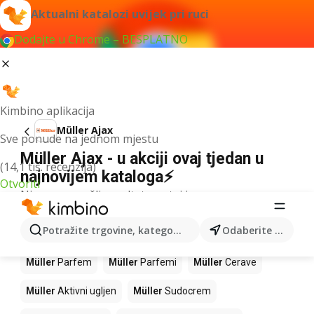
Aktualni katalozi uvijek pri ruci
Dodajte u Chrome – BESPLATNO
Kimbino aplikacija
Müller Ajax
Sve ponude na jednom mjestu
Müller Ajax - u akciji ovaj tjedan u
(14,1 tis. recenzija)
najnovijem kataloga⚡
Otvoriti
Nismo pronašli rezultate za taj izraz.
Slijedeći proizvodi u trgovinama
Potražite trgovine, kategorije, proizvode...
Odaberite grad
Müller
Müller
Parfem
Müller
Parfemi
Müller
Cerave
Müller
Aktivni ugljen
Müller
Sudocrem