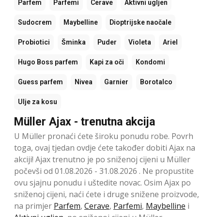
Parfem
Parfemi
Cerave
Aktivni ugljen
Sudocrem
Maybelline
Dioptrijske naočale
Probiotici
Šminka
Puder
Violeta
Ariel
Hugo Boss parfem
Kapi za oči
Kondomi
Guess parfem
Nivea
Garnier
Borotalco
Ulje za kosu
Müller Ajax - trenutna akcija
U Müller pronaći ćete široku ponudu robe. Povrh
toga, ovaj tjedan ovdje ćete također dobiti Ajax na
akciji! Ajax trenutno je po sniženoj cijeni u Müller
počevši od 01.08.2026 - 31.08.2026 . Ne propustite
ovu sjajnu ponudu i uštedite novac. Osim Ajax po
sniženoj cijeni, naći ćete i druge snižene proizvode,
na primjer
Parfem
,
Cerave
,
Parfemi
,
Maybelline
i