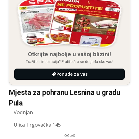
Otkrijte najbolje u vašoj blizini!
Tražite li inspiraciju? Pratite što se događa oko vas!
Ponude za vas
Mjesta za pohranu Lesnina u gradu
Pula
Vodnjan
Ulica Trgovačka 145
OGLAS