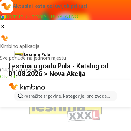
Aktualni katalozi uvijek pri ruci
Dodajte u Chrome – BESPLATNO
Kimbino aplikacija
Lesnina Pula
Sve ponude na jednom mjestu
Lesnina u gradu Pula - Katalog od
(14,1 tis. recenzija)
01.08.2026 > Nova Akcija
Otvoriti
OGLAS
Potražite trgovine, kategorije, proizvode...