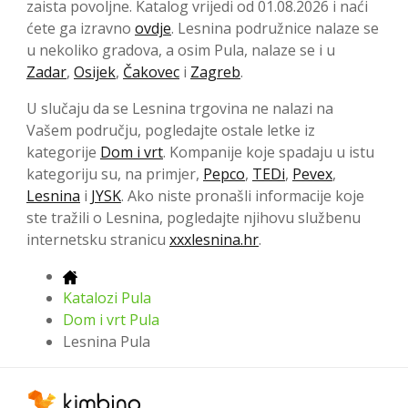
zaista povoljne. Katalog vrijedi od 01.08.2026 i naći
ćete ga izravno
ovdje
. Lesnina podružnice nalaze se
u nekoliko gradova, a osim Pula, nalaze se i u
Zadar
,
Osijek
,
Čakovec
i
Zagreb
.
U slučaju da se Lesnina trgovina ne nalazi na
Vašem području, pogledajte ostale letke iz
kategorije
Dom i vrt
. Kompanije koje spadaju u istu
kategoriju su, na primjer,
Pepco
,
TEDi
,
Pevex
,
Lesnina
i
JYSK
. Ako niste pronašli informacije koje
ste tražili o Lesnina, pogledajte njihovu službenu
internetsku stranicu
xxxlesnina.hr
.
Katalozi Pula
Dom i vrt Pula
Lesnina Pula