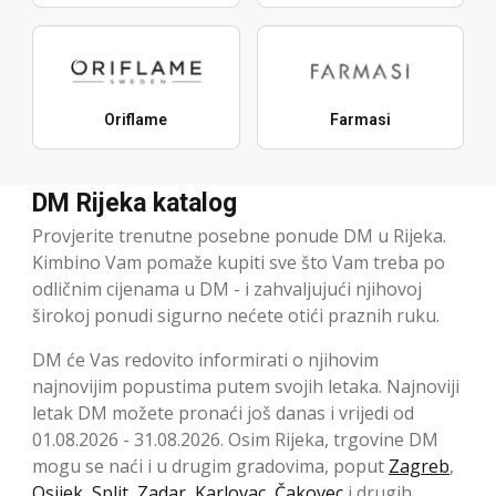
Oriflame
Farmasi
DM Rijeka katalog
Provjerite trenutne posebne ponude DM u Rijeka.
Kimbino Vam pomaže kupiti sve što Vam treba po
odličnim cijenama u DM - i zahvaljujući njihovoj
širokoj ponudi sigurno nećete otići praznih ruku.
DM će Vas redovito informirati o njihovim
najnovijim popustima putem svojih letaka. Najnoviji
letak DM možete pronaći još danas i vrijedi od
01.08.2026 - 31.08.2026. Osim Rijeka, trgovine DM
mogu se naći i u drugim gradovima, poput
Zagreb
,
Osijek
,
Split
,
Zadar
,
Karlovac
,
Čakovec
i drugih.