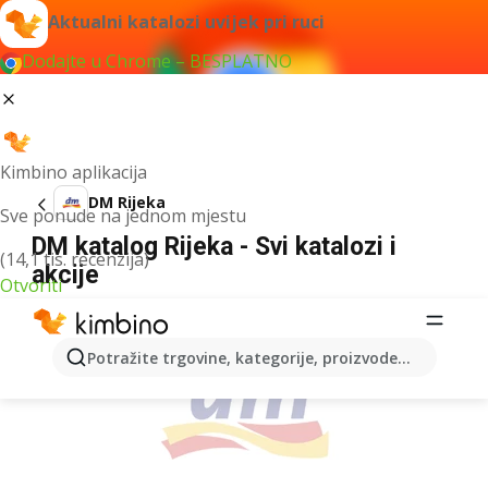
Aktualni katalozi uvijek pri ruci
Dodajte u Chrome – BESPLATNO
Kimbino aplikacija
DM Rijeka
Sve ponude na jednom mjestu
DM katalog Rijeka - Svi katalozi i
(14,1 tis. recenzija)
akcije
Otvoriti
OGLAS
Potražite trgovine, kategorije, proizvode...