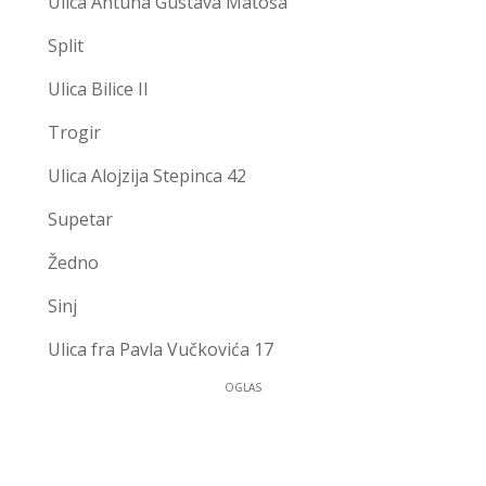
Ulica Antuna Gustava Matoša
Split
Ulica Bilice II
Trogir
Ulica Alojzija Stepinca 42
Supetar
Žedno
Sinj
Ulica fra Pavla Vučkovića 17
OGLAS