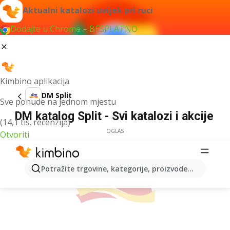
Aktualni katalozi uvijek pri ruci
Dodajte u Chrome – BESPLATNO
Kimbino aplikacija
DM Split
Sve ponude na jednom mjestu
DM katalog Split - Svi katalozi i akcije
(14,1 tis. recenzija)
OGLAS
Otvoriti
Potražite trgovine, kategorije, proizvode...