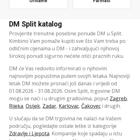
Oriflame
Farmasi
DM Split katalog
Provjerite trenutne posebne ponude DM u Split.
Kimbino Vam pomaže kupiti sve što Vam treba po
odličnim cijenama u DM - i zahvaljujući njihovoj
širokoj ponudi sigurno nećete otići praznih ruku.
DM će Vas redovito informirati o njihovim
najnovijim popustima putem svojih letaka. Najnoviji
letak DM možete pronaći još danas i vrijedi od
01.08.2026 - 31.08.2026. Osim Split, trgovine DM
mogu se naći i u drugim gradovima, poput
Zagreb
,
Rijeka
,
Osijek
,
Zadar
,
Karlovac
,
Čakovec
i drugih.
U slučaju da se DM trgovina ne nalazi na Vašem
području, pogledajte ostale letke iz kategorije
Zdravlje i Ljepota
. Kompanije koje spadaju u istu