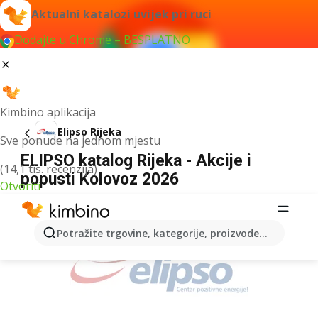
Aktualni katalozi uvijek pri ruci
Dodajte u Chrome – BESPLATNO
Kimbino aplikacija
Elipso Rijeka
Sve ponude na jednom mjestu
ELIPSO katalog Rijeka - Akcije i
(14,1 tis. recenzija)
popusti Kolovoz 2026
Otvoriti
OGLAS
Potražite trgovine, kategorije, proizvode...