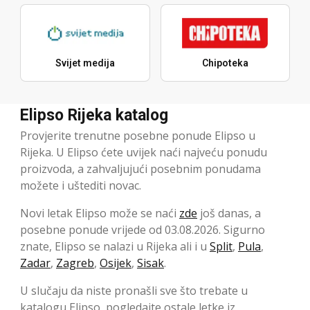
Svijet medija
Chipoteka
Elipso Rijeka katalog
Provjerite trenutne posebne ponude Elipso u
Rijeka. U Elipso ćete uvijek naći najveću ponudu
proizvoda, a zahvaljujući posebnim ponudama
možete i uštediti novac.
Novi letak Elipso može se naći
zde
još danas, a
posebne ponude vrijede od 03.08.2026. Sigurno
znate, Elipso se nalazi u Rijeka ali i u
Split
,
Pula
,
Zadar
,
Zagreb
,
Osijek
,
Sisak
.
U slučaju da niste pronašli sve što trebate u
katalogu Elipso, pogledajte ostale letke iz