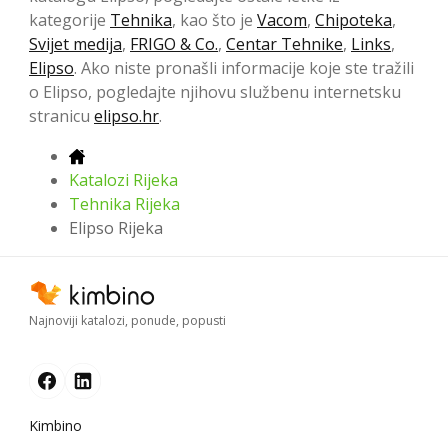
kategorije
Tehnika
, kao što je
Vacom
,
Chipoteka
,
Svijet medija
,
FRIGO & Co.
,
Centar Tehnike
,
Links
,
Elipso
. Ako niste pronašli informacije koje ste tražili
o Elipso, pogledajte njihovu službenu internetsku
stranicu
elipso.hr
.
Katalozi Rijeka
Tehnika Rijeka
Elipso Rijeka
Najnoviji katalozi, ponude, popusti
Kimbino