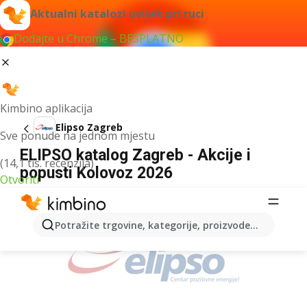
Aktualni katalozi uvijek pri ruci
Dodajte u Chrome – BESPLATNO
Kimbino aplikacija
Elipso Zagreb
Sve ponude na jednom mjestu
ELIPSO katalog Zagreb - Akcije i
(14,1 tis. recenzija)
popusti Kolovoz 2026
Otvoriti
OGLAS
Potražite trgovine, kategorije, proizvode...