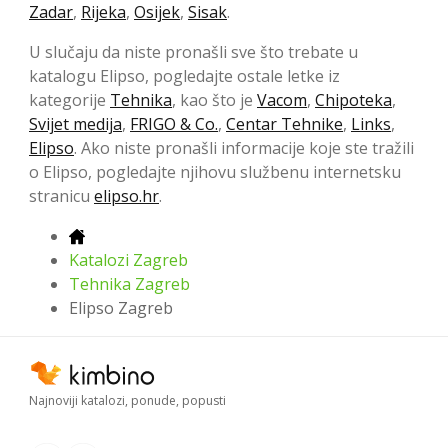
Zadar
,
Rijeka
,
Osijek
,
Sisak
.
U slučaju da niste pronašli sve što trebate u
katalogu Elipso, pogledajte ostale letke iz
kategorije
Tehnika
, kao što je
Vacom
,
Chipoteka
,
Svijet medija
,
FRIGO & Co.
,
Centar Tehnike
,
Links
,
Elipso
. Ako niste pronašli informacije koje ste tražili
o Elipso, pogledajte njihovu službenu internetsku
stranicu
elipso.hr
.
Katalozi Zagreb
Tehnika Zagreb
Elipso Zagreb
Najnoviji katalozi, ponude, popusti