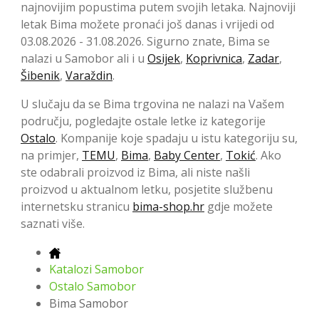
najnovijim popustima putem svojih letaka. Najnoviji
letak Bima možete pronaći još danas i vrijedi od
03.08.2026 - 31.08.2026. Sigurno znate, Bima se
nalazi u Samobor ali i u
Osijek
,
Koprivnica
,
Zadar
,
Šibenik
,
Varaždin
.
U slučaju da se Bima trgovina ne nalazi na Vašem
području, pogledajte ostale letke iz kategorije
Ostalo
. Kompanije koje spadaju u istu kategoriju su,
na primjer,
TEMU
,
Bima
,
Baby Center
,
Tokić
. Ako
ste odabrali proizvod iz Bima, ali niste našli
proizvod u aktualnom letku, posjetite službenu
internetsku stranicu
bima-shop.hr
gdje možete
saznati više.
Katalozi Samobor
Ostalo Samobor
Bima Samobor