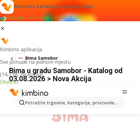
Aktualni katalozi uvijek pri ruci
Dodajte u Chrome – BESPLATNO
Kimbino aplikacija
Bima Samobor
Sve ponude na jednom mjestu
Bima u gradu Samobor - Katalog od
(14,1 tis. recenzija)
03.08.2026 > Nova Akcija
Otvoriti
OGLAS
Potražite trgovine, kategorije, proizvode...