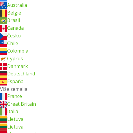
Australia
België
Brasil
Canada
Česko
Chile
Colombia
Cyprus
Danmark
Deutschland
España
Više zemalja
France
Great Britain
Italia
Lietuva
Lietuva