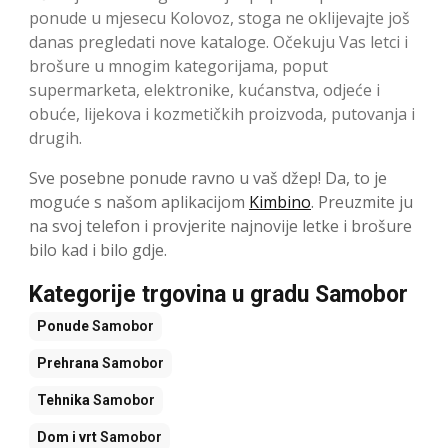
ponude u mjesecu Kolovoz, ​​stoga ne oklijevajte još
danas pregledati nove kataloge. Očekuju Vas letci i
brošure u mnogim kategorijama, poput
supermarketa, elektronike, kućanstva, odjeće i
obuće, lijekova i kozmetičkih proizvoda, putovanja i
drugih.
Sve posebne ponude ravno u vaš džep! Da, to je
moguće s našom aplikacijom
Kimbino
. Preuzmite ju
na svoj telefon i provjerite najnovije letke i brošure
bilo kad i bilo gdje.
Kategorije trgovina u gradu Samobor
Ponude
Samobor
Prehrana
Samobor
Tehnika
Samobor
Dom i vrt
Samobor