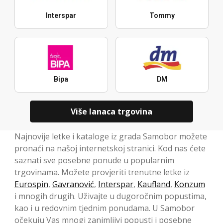
Interspar
Tommy
Bipa
DM
Više lanaca trgovina
Najnovije letke i kataloge iz grada Samobor možete
pronaći na našoj internetskoj stranici. Kod nas ćete
saznati sve posebne ponude u popularnim
trgovinama. Možete provjeriti trenutne letke iz
Eurospin
,
Gavranović
,
Interspar
,
Kaufland
,
Konzum
i mnogih drugih. Uživajte u dugoročnim popustima,
kao i u redovnim tjednim ponudama. U Samobor
očekuju Vas mnogi zanimljivi popusti i posebne