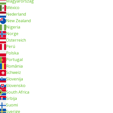
Magyarország
México
Nederland
New Zealand
Nigeria
Norge
Österreich
Perú
Polska
Portugal
România
Schweiz
Slovenija
Slovensko
South Africa
Srbija
Suomi
Sverige