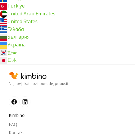
Türkiye
United Arab Emirates
United States
Ελλάδα
България
Україна
한국
日本
Najnoviji katalozi, ponude, popusti
Kimbino
FAQ
Kontakt