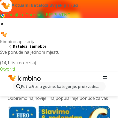
Aktualni katalozi uvijek pri ruci
Dodajte u Chrome – BESPLATNO
Kimbino aplikacija
Katalozi Samobor
Sve ponude na jednom mjestu
(14,1 tis. recenzija)
Otvoriti
Najnoviji katalozi Samobor > letci i
Potražite trgovine, kategorije, proizvode...
akcije online
Odbiremo najnovije i najpopularnije ponude za vas