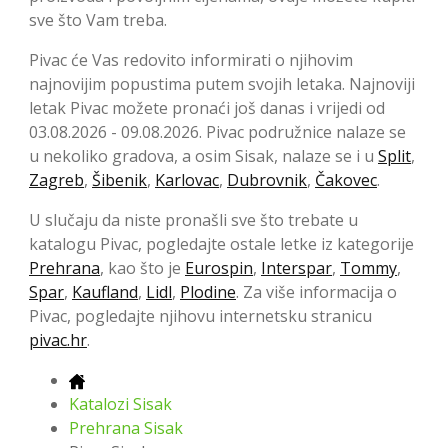
sve što Vam treba.
Pivac će Vas redovito informirati o njihovim
najnovijim popustima putem svojih letaka. Najnoviji
letak Pivac možete pronaći još danas i vrijedi od
03.08.2026 - 09.08.2026. Pivac podružnice nalaze se
u nekoliko gradova, a osim Sisak, nalaze se i u
Split
,
Zagreb
,
Šibenik
,
Karlovac
,
Dubrovnik
,
Čakovec
.
U slučaju da niste pronašli sve što trebate u
katalogu Pivac, pogledajte ostale letke iz kategorije
Prehrana
, kao što je
Eurospin
,
Interspar
,
Tommy
,
Spar
,
Kaufland
,
Lidl
,
Plodine
. Za više informacija o
Pivac, pogledajte njihovu internetsku stranicu
pivac.hr
.
Katalozi Sisak
Prehrana Sisak