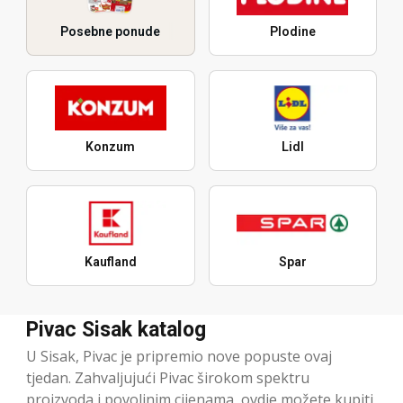
Posebne ponude
Plodine
Konzum
Lidl
Kaufland
Spar
Pivac Sisak katalog
U Sisak, Pivac je pripremio nove popuste ovaj
tjedan. Zahvaljujući Pivac širokom spektru
proizvoda i povoljnim cijenama, ovdje možete kupiti