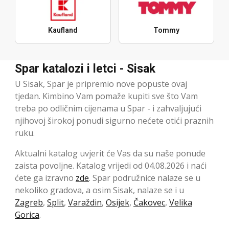
Kaufland
Tommy
Spar katalozi i letci - Sisak
U Sisak, Spar je pripremio nove popuste ovaj
tjedan. Kimbino Vam pomaže kupiti sve što Vam
treba po odličnim cijenama u Spar - i zahvaljujući
njihovoj širokoj ponudi sigurno nećete otići praznih
ruku.
Aktualni katalog uvjerit će Vas da su naše ponude
zaista povoljne. Katalog vrijedi od 04.08.2026 i naći
ćete ga izravno
zde
. Spar podružnice nalaze se u
nekoliko gradova, a osim Sisak, nalaze se i u
Zagreb
,
Split
,
Varaždin
,
Osijek
,
Čakovec
,
Velika
Gorica
.