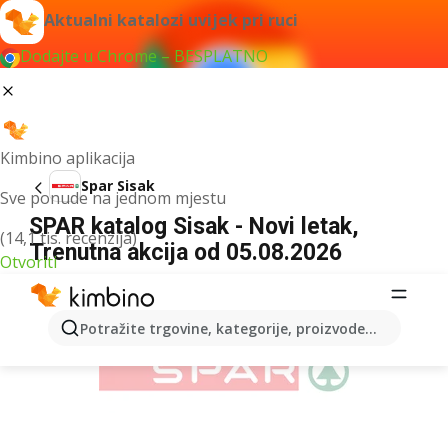
Aktualni katalozi uvijek pri ruci
Dodajte u Chrome – BESPLATNO
Kimbino aplikacija
Spar Sisak
Sve ponude na jednom mjestu
SPAR katalog Sisak - Novi letak,
(14,1 tis. recenzija)
Trenutna akcija od 05.08.2026
Otvoriti
OGLAS
Potražite trgovine, kategorije, proizvode...