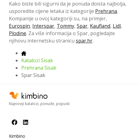
Kako biste bili sigurni da je ponuda doista najbolja,
usporedite cijene letaka iz kategorije
Prehrana
.
Kompanije u ovoj kategoriji su, na primjer,
Eurospin
,
Interspar
,
Tommy
,
Spar
,
Kaufland
,
Lidl
,
Plodine
. Za više informacija o Spar, pogledajte
njihovu internetsku stranicu
spar.hr
.
Katalozi Sisak
Prehrana Sisak
Spar Sisak
Najnoviji katalozi, ponude, popusti
Kimbino