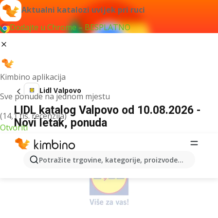
Aktualni katalozi uvijek pri ruci
Dodajte u Chrome – BESPLATNO
Kimbino aplikacija
Lidl Valpovo
Sve ponude na jednom mjestu
LIDL katalog Valpovo od 10.08.2026 -
(14,1 tis. recenzija)
Novi letak, ponuda
Otvoriti
OGLAS
Potražite trgovine, kategorije, proizvode...