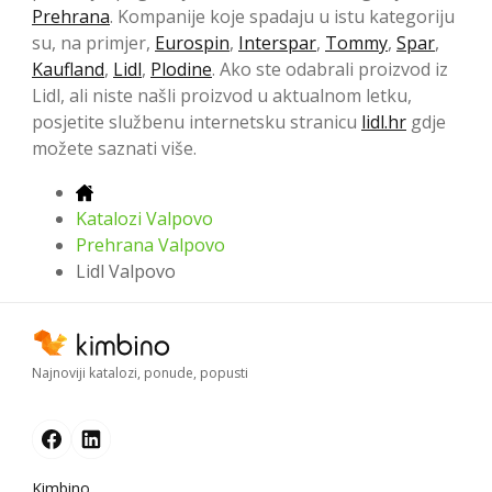
Prehrana
. Kompanije koje spadaju u istu kategoriju
su, na primjer,
Eurospin
,
Interspar
,
Tommy
,
Spar
,
Kaufland
,
Lidl
,
Plodine
. Ako ste odabrali proizvod iz
Lidl, ali niste našli proizvod u aktualnom letku,
posjetite službenu internetsku stranicu
lidl.hr
gdje
možete saznati više.
Katalozi Valpovo
Prehrana Valpovo
Lidl Valpovo
Najnoviji katalozi, ponude, popusti
Kimbino