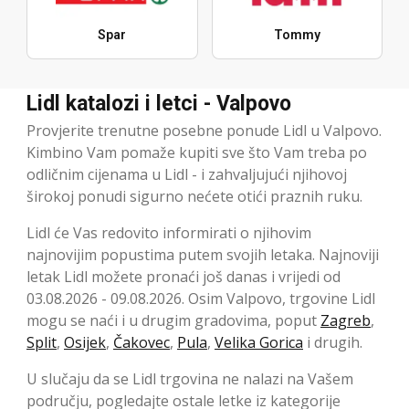
Spar
Tommy
Lidl katalozi i letci - Valpovo
Provjerite trenutne posebne ponude Lidl u Valpovo.
Kimbino Vam pomaže kupiti sve što Vam treba po
odličnim cijenama u Lidl - i zahvaljujući njihovoj
širokoj ponudi sigurno nećete otići praznih ruku.
Lidl će Vas redovito informirati o njihovim
najnovijim popustima putem svojih letaka. Najnoviji
letak Lidl možete pronaći još danas i vrijedi od
03.08.2026 - 09.08.2026. Osim Valpovo, trgovine Lidl
mogu se naći i u drugim gradovima, poput
Zagreb
,
Split
,
Osijek
,
Čakovec
,
Pula
,
Velika Gorica
i drugih.
U slučaju da se Lidl trgovina ne nalazi na Vašem
području, pogledajte ostale letke iz kategorije