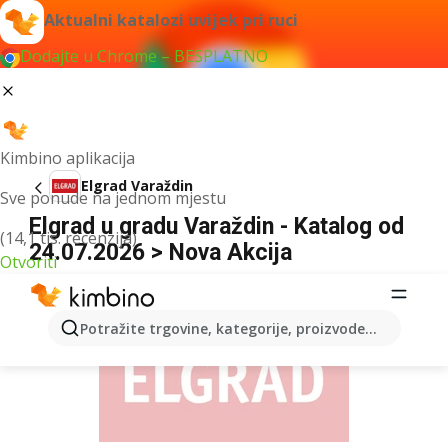
Aktualni katalozi uvijek pri ruci
Dodajte u Chrome – BESPLATNO
Kimbino aplikacija
Elgrad Varaždin
Sve ponude na jednom mjestu
Elgrad u gradu Varaždin - Katalog od
(14,1 tis. recenzija)
24.07.2026 > Nova Akcija
Otvoriti
OGLAS
Potražite trgovine, kategorije, proizvode...