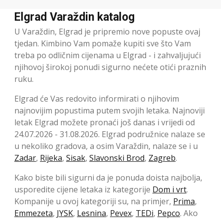
Elgrad Varaždin katalog
U Varaždin, Elgrad je pripremio nove popuste ovaj
tjedan. Kimbino Vam pomaže kupiti sve što Vam
treba po odličnim cijenama u Elgrad - i zahvaljujući
njihovoj širokoj ponudi sigurno nećete otići praznih
ruku.
Elgrad će Vas redovito informirati o njihovim
najnovijim popustima putem svojih letaka. Najnoviji
letak Elgrad možete pronaći još danas i vrijedi od
24.07.2026 - 31.08.2026. Elgrad podružnice nalaze se
u nekoliko gradova, a osim Varaždin, nalaze se i u
Zadar
,
Rijeka
,
Sisak
,
Slavonski Brod
,
Zagreb
.
Kako biste bili sigurni da je ponuda doista najbolja,
usporedite cijene letaka iz kategorije
Dom i vrt
.
Kompanije u ovoj kategoriji su, na primjer,
Prima
,
Emmezeta
,
JYSK
,
Lesnina
,
Pevex
,
TEDi
,
Pepco
. Ako