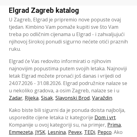
Elgrad Zagreb katalog
U Zagreb, Elgrad je pripremio nove popuste ovaj
tjedan. Kimbino Vam pomaže kupiti sve što Vam
treba po odličnim cijenama u Elgrad - i zahvaljujući
njihovoj širokoj ponudi sigurno nećete otići praznih
ruku.
Elgrad će Vas redovito informirati o njihovim
najnovijim popustima putem svojih letaka. Najnoviji
letak Elgrad možete pronaći još danas i vrijedi od
24.07.2026 - 31.08.2026. Elgrad podružnice nalaze se
u nekoliko gradova, a osim Zagreb, nalaze se i u
Zadar
,
Rijeka
,
Sisak
,
Slavonski Brod
,
Varaždin
.
Kako biste bili sigurni da je ponuda doista najbolja,
usporedite cijene letaka iz kategorije
Dom i vrt
.
Kompanije u ovoj kategoriji su, na primjer,
Prima
,
Emmezeta
,
JYSK
,
Lesnina
,
Pevex
,
TEDi
,
Pepco
. Ako