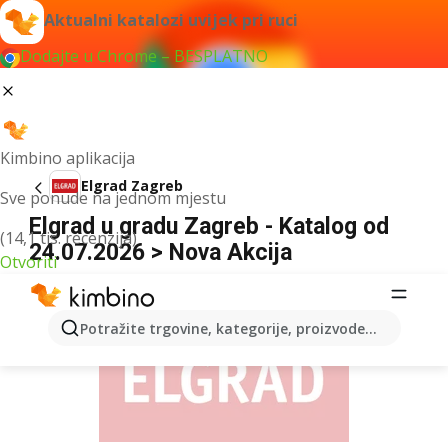
Aktualni katalozi uvijek pri ruci
Dodajte u Chrome – BESPLATNO
Kimbino aplikacija
Elgrad Zagreb
Sve ponude na jednom mjestu
Elgrad u gradu Zagreb - Katalog od
(14,1 tis. recenzija)
24.07.2026 > Nova Akcija
Otvoriti
OGLAS
Potražite trgovine, kategorije, proizvode...