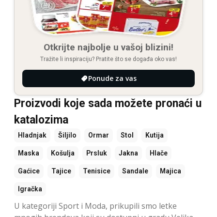
Otkrijte najbolje u vašoj blizini!
Tražite li inspiraciju? Pratite što se događa oko vas!
Ponude za vas
Proizvodi koje sada možete pronaći u
katalozima
Hladnjak
Šiljilo
Ormar
Stol
Kutija
Maska
Košulja
Prsluk
Jakna
Hlače
Gaćice
Tajice
Tenisice
Sandale
Majica
Igračka
U kategoriji Sport i Moda, prikupili smo letke