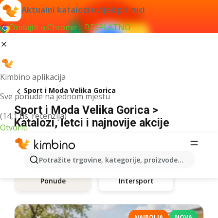
Aktualni katalozi uvijek pri ruci
Dodajte u Chrome – BESPLATNO
Kimbino aplikacija
Sport i Moda Velika Gorica
Sve ponude na jednom mjestu
Sport i Moda Velika Gorica >
(14,1 tis. recenzija)
Katalozi, letci i najnovije akcije
Otvoriti
Potražite trgovine, kategorije, proizvode...
Intersport
Ponude
NAJBOLJA
NOVA