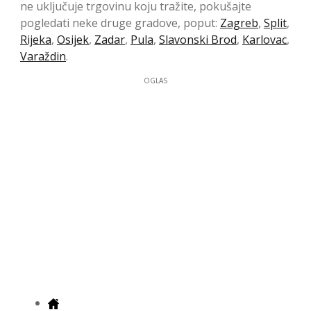
ne uključuje trgovinu koju tražite, pokušajte
pogledati neke druge gradove, poput:
Zagreb
,
Split
,
Rijeka
,
Osijek
,
Zadar
,
Pula
,
Slavonski Brod
,
Karlovac
,
Varaždin
.
OGLAS