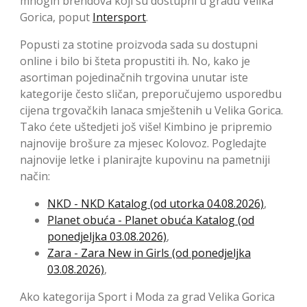
mnogih brendova koji su dostupni u gradu Velika
Gorica, poput
Intersport
.
Popusti za stotine proizvoda sada su dostupni
online i bilo bi šteta propustiti ih. No, kako je
asortiman pojedinačnih trgovina unutar iste
kategorije često sličan, preporučujemo usporedbu
cijena trgovačkih lanaca smještenih u Velika Gorica.
Tako ćete uštedjeti još više! Kimbino je pripremio
najnovije brošure za mjesec Kolovoz. Pogledajte
najnovije letke i planirajte kupovinu na pametniji
način:
NKD - NKD Katalog (od utorka 04.08.2026)
,
Planet obuća - Planet obuća Katalog (od
ponedjeljka 03.08.2026)
,
Zara - Zara New in Girls (od ponedjeljka
03.08.2026)
,
Ako kategorija Sport i Moda za grad Velika Gorica