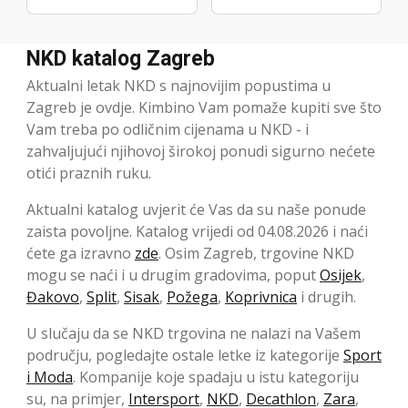
NKD katalog Zagreb
Aktualni letak NKD s najnovijim popustima u
Zagreb je ovdje. Kimbino Vam pomaže kupiti sve što
Vam treba po odličnim cijenama u NKD - i
zahvaljujući njihovoj širokoj ponudi sigurno nećete
otići praznih ruku.
Aktualni katalog uvjerit će Vas da su naše ponude
zaista povoljne. Katalog vrijedi od 04.08.2026 i naći
ćete ga izravno
zde
. Osim Zagreb, trgovine NKD
mogu se naći i u drugim gradovima, poput
Osijek
,
Đakovo
,
Split
,
Sisak
,
Požega
,
Koprivnica
i drugih.
U slučaju da se NKD trgovina ne nalazi na Vašem
području, pogledajte ostale letke iz kategorije
Sport
i Moda
. Kompanije koje spadaju u istu kategoriju
su, na primjer,
Intersport
,
NKD
,
Decathlon
,
Zara
,