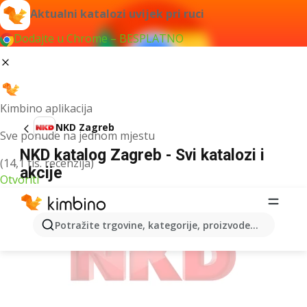
Aktualni katalozi uvijek pri ruci
Dodajte u Chrome – BESPLATNO
Kimbino aplikacija
NKD Zagreb
Sve ponude na jednom mjestu
NKD katalog Zagreb - Svi katalozi i
(14,1 tis. recenzija)
akcije
Otvoriti
OGLAS
Potražite trgovine, kategorije, proizvode...