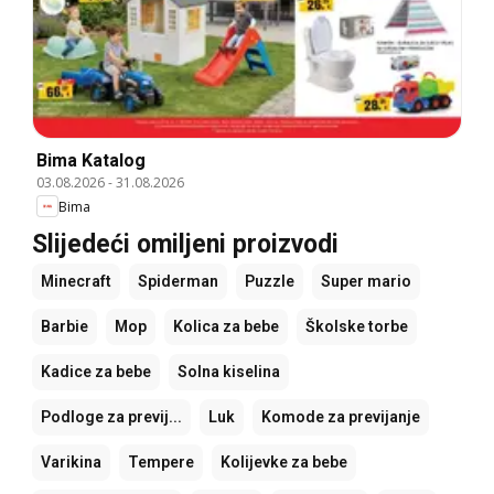
Bima Katalog
03.08.2026
-
31.08.2026
Bima
Slijedeći omiljeni proizvodi
Minecraft
Spiderman
Puzzle
Super mario
Barbie
Mop
Kolica za bebe
Školske torbe
Kadice za bebe
Solna kiselina
Podloge za previj...
Luk
Komode za previjanje
Varikina
Tempere
Kolijevke za bebe