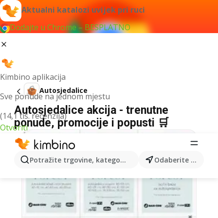
Aktualni katalozi uvijek pri ruci
Dodajte u Chrome – BESPLATNO
Kimbino aplikacija
Autosjedalice
Sve ponude na jednom mjestu
Autosjedalice akcija - trenutne
(14,1 tis. recenzija)
ponude, promocije i popusti 🛒
Otvoriti
Potražite trgovine, kategorije, proizvode...
Odaberite grad