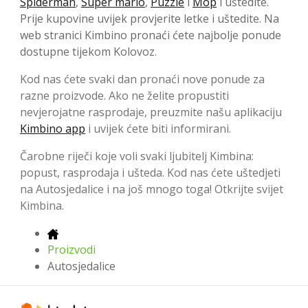
Spiderman
,
Super mario
,
Puzzle
i
Mop
i uštedite.
Prije kupovine uvijek provjerite letke i uštedite. Na
web stranici Kimbino pronaći ćete najbolje ponude
dostupne tijekom Kolovoz.
Kod nas ćete svaki dan pronaći nove ponude za
razne proizvode. Ako ne želite propustiti
nevjerojatne rasprodaje, preuzmite našu aplikaciju
Kimbino app
i uvijek ćete biti informirani.
Čarobne riječi koje voli svaki ljubitelj Kimbina:
popust, rasprodaja i ušteda. Kod nas ćete uštedjeti
na Autosjedalice i na još mnogo toga! Otkrijte svijet
Kimbina.
Proizvodi
Autosjedalice