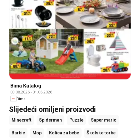
Bima Katalog
03.08.2026
-
31.08.2026
Bima
Slijedeći omiljeni proizvodi
Minecraft
Spiderman
Puzzle
Super mario
Barbie
Mop
Kolica za bebe
Školske torbe