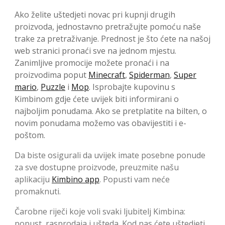
Ako želite uštedjeti novac pri kupnji drugih
proizvoda, jednostavno pretražujte pomoću naše
trake za pretraživanje. Prednost je što ćete na našoj
web stranici pronaći sve na jednom mjestu.
Zanimljive promocije možete pronaći i na
proizvodima poput
Minecraft
,
Spiderman
,
Super
mario
,
Puzzle
i
Mop
. Isprobajte kupovinu s
Kimbinom gdje ćete uvijek biti informirani o
najboljim ponudama. Ako se pretplatite na bilten, o
novim ponudama možemo vas obavijestiti i e-
poštom.
Da biste osigurali da uvijek imate posebne ponude
za sve dostupne proizvode, preuzmite našu
aplikaciju
Kimbino app
. Popusti vam neće
promaknuti.
Čarobne riječi koje voli svaki ljubitelj Kimbina:
popust, rasprodaja i ušteda. Kod nas ćete uštedjeti