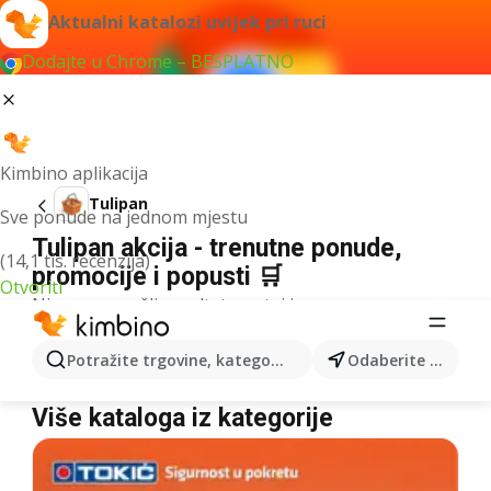
Aktualni katalozi uvijek pri ruci
Dodajte u Chrome – BESPLATNO
Kimbino aplikacija
Tulipan
Sve ponude na jednom mjestu
Tulipan akcija - trenutne ponude,
(14,1 tis. recenzija)
promocije i popusti 🛒
Otvoriti
Nismo pronašli rezultate za taj izraz.
Tulipan u akciji - Gdje kupiti?
Potražite trgovine, kategorije, proizvode...
Odaberite grad
Lidl
Tulipan
Više kataloga iz kategorije