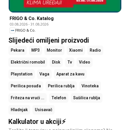
FRIGO & Co. Katalog
03.08.2026
-
31.08.2026
FRIGO & Co.
Slijedeći omiljeni proizvodi
Pekara
MP3
Monitor
Xiaomi
Radio
Električni romobil
Disk
Tv
Video
Playstation
Vaga
Aparat za kavu
Perilica posuđa
Perilica rublja
Vinoteka
Friteza na vrući ...
Telefon
Sušilica rublja
Hladnjak
Usisavač
Kalkulator u akciji⚡