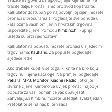
Tražite li trgovinu s najpovoljnijim cijenama? Ne
tražite dalje. Pronašli smo proizvod koji tražite.
Kalkulator dostupan po najpovoljnijoj cijeni možete
pronaći u brošurama 1. Pogledajte sve ponude u
katalozima vaših omiljenih hrvatskih trgovina i
usporedite cijene. Pomoću
Kimbino.hr
kupnja i
ušteda su brzi i jednostavni.
Kalkulator na popustu možete pronaći u sljedećim
trgovinama:
Kaufland
. Za popuste pogledajte
sljedeće letke:
Ako trebate kupiti više toga, kliknite na bilo koju
trgovinu i njene kataloge. Na primjer, pogledajte
Pekara
,
MP3
,
Monitor
,
Xiaomi
i
Radio
i otkrijte
izvrsne cijene. Kimbino će uvijek pronaći najbolje
popuste za vas i odmah će vas obavijestiti.
Zahvaljujući Kimbinu možete uštedjeti svaki tjedan.
Pretplatite se na naš bilten sada.