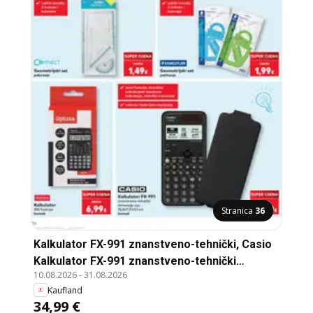
Stranica
36
Kalkulator FX-991 znanstveno-tehnički, Casio
Kalkulator FX-991 znanstveno-tehnički
10.08.2026
-
31.08.2026
dimenzije cca. 16,5x7,17x1,1 cm komad
Kaufland
34,99 €