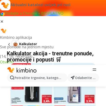
Aktualni katalozi uvijek pri ruci
Dodajte u Chrome – BESPLATNO
Kimbino aplikacija
Kalkulator
Sve ponude na jednom mjestu
Kalkulator akcija - trenutne ponude,
(14,1 tis. recenzija)
promocije i popusti 🛒
Otvoriti
Potražite trgovine, kategorije, proizvode...
Odaberite grad