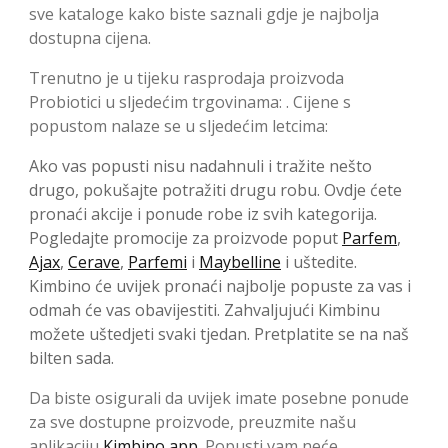
sve kataloge kako biste saznali gdje je najbolja
dostupna cijena.
Trenutno je u tijeku rasprodaja proizvoda
Probiotici u sljedećim trgovinama: . Cijene s
popustom nalaze se u sljedećim letcima:
Ako vas popusti nisu nadahnuli i tražite nešto
drugo, pokušajte potražiti drugu robu. Ovdje ćete
pronaći akcije i ponude robe iz svih kategorija.
Pogledajte promocije za proizvode poput
Parfem
,
Ajax
,
Cerave
,
Parfemi
i
Maybelline
i uštedite.
Kimbino će uvijek pronaći najbolje popuste za vas i
odmah će vas obavijestiti. Zahvaljujući Kimbinu
možete uštedjeti svaki tjedan. Pretplatite se na naš
bilten sada.
Da biste osigurali da uvijek imate posebne ponude
za sve dostupne proizvode, preuzmite našu
aplikaciju
Kimbino app
. Popusti vam neće