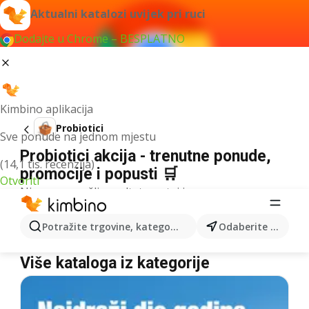
Aktualni katalozi uvijek pri ruci
Dodajte u Chrome – BESPLATNO
Kimbino aplikacija
Probiotici
Sve ponude na jednom mjestu
Probiotici akcija - trenutne ponude,
(14,1 tis. recenzija)
promocije i popusti 🛒
Otvoriti
Nismo pronašli rezultate za taj izraz.
Probiotici u akciji - Gdje kupiti?
Potražite trgovine, kategorije, proizvode...
Odaberite grad
Bipa
Probiotici
Müller
Probiotici
Više kataloga iz kategorije