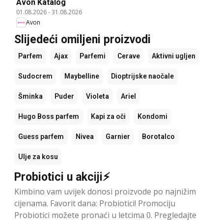
Avon Katalog
01.08.2026
-
31.08.2026
Avon
Slijedeći omiljeni proizvodi
Parfem
Ajax
Parfemi
Cerave
Aktivni ugljen
Sudocrem
Maybelline
Dioptrijske naočale
Šminka
Puder
Violeta
Ariel
Hugo Boss parfem
Kapi za oči
Kondomi
Guess parfem
Nivea
Garnier
Borotalco
Ulje za kosu
Probiotici u akciji⚡
Kimbino vam uvijek donosi proizvode po najnižim
cijenama. Favorit dana: Probiotici! Promociju
Probiotici možete pronaći u letcima 0. Pregledajte