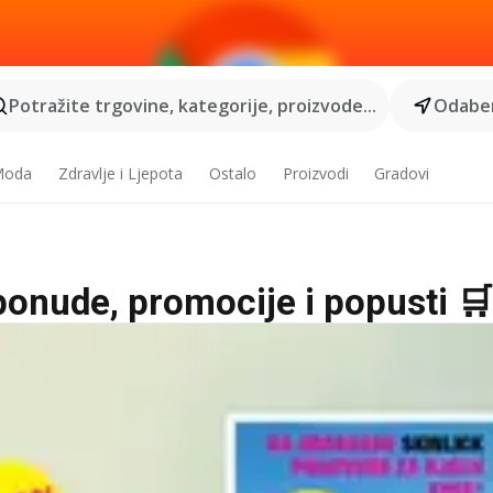
Potražite trgovine, kategorije, proizvode...
Odaber
 Moda
Zdravlje i Ljepota
Ostalo
Proizvodi
Gradovi
ponude, promocije i popusti 🛒