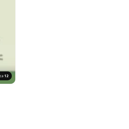
ica
12