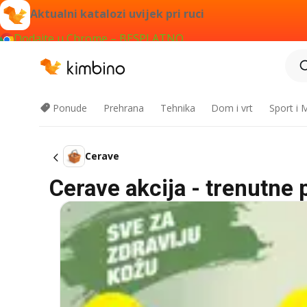
Aktualni katalozi uvijek pri ruci
Dodajte u Chrome – BESPLATNO
Ponude
Prehrana
Tehnika
Dom i vrt
Sport i
Cerave
Cerave akcija - trenutne 