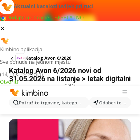
Aktualni katalozi uvijek pri ruci
Dodajte u Chrome – BESPLATNO
Kimbino aplikacija
Katalog Avon 6/2026
Sve ponude na jednom mjestu
Katalog Avon 6/2026 novi od
(14,1 tis. recenzija)
31.05.2026 na listanje > letak digitalni
Otvoriti
OGLAS
Potražite trgovine, kategorije, proizvode...
Odaberite grad