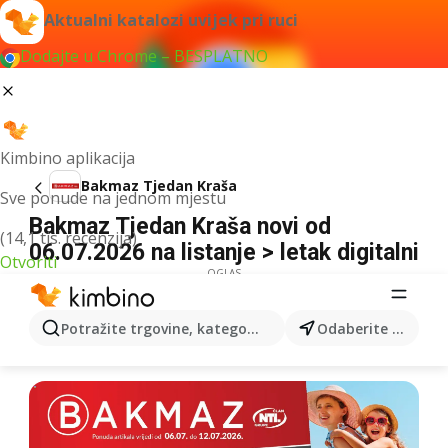
Aktualni katalozi uvijek pri ruci
Dodajte u Chrome – BESPLATNO
Kimbino aplikacija
Bakmaz Tjedan Kraša
Sve ponude na jednom mjestu
Bakmaz Tjedan Kraša novi od
(14,1 tis. recenzija)
06.07.2026 na listanje > letak digitalni
Otvoriti
OGLAS
Potražite trgovine, kategorije, proizvode...
Odaberite grad