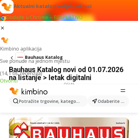
Aktualni katalozi uvijek pri ruci
Dodajte u Chrome – BESPLATNO
Kimbino aplikacija
Bauhaus Katalog
Sve ponude na jednom mjestu
Bauhaus Katalog novi od 01.07.2026
(14,1 tis. recenzija)
na listanje > letak digitalni
Otvoriti
OGLAS
Potražite trgovine, kategorije, proizvode...
Odaberite grad