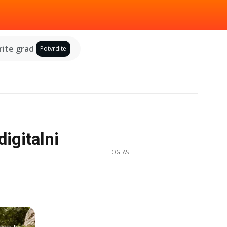
ite grad
Potvrdite
igitalni
OGLAS