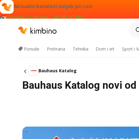
Aktualni katalozi uvijek pri ruci
Dodajte u Chrome – BESPLATNO
Ponude
Prehrana
Tehnika
Dom i vrt
Sport i
Bauhaus Katalog
Bauhaus Katalog novi od 0