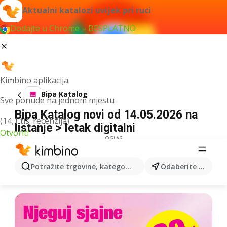
Aktualni katalozi uvijek pri ruci
Dodajte u Chrome – BESPLATNO
Kimbino aplikacija
Bipa Katalog
Sve ponude na jednom mjestu
Bipa Katalog novi od 14.05.2026 na
(14,1 tis. recenzija)
listanje > letak digitalni
Otvoriti
OGLAS
Potražite trgovine, kategorije, proizvode...
Odaberite grad