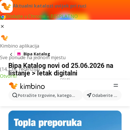
Aktualni katalozi uvijek pri ruci
Dodajte u Chrome – BESPLATNO
Kimbino aplikacija
Bipa Katalog
Sve ponude na jednom mjestu
Bipa Katalog novi od 25.06.2026 na
(14,1 tis. recenzija)
listanje > letak digitalni
Otvoriti
OGLAS
Potražite trgovine, kategorije, proizvode...
Odaberite grad