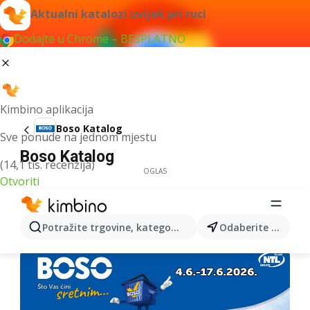
Aktualni katalozi uvijek pri ruci
Dodajte u Chrome – BESPLATNO
Kimbino aplikacija
Boso Katalog
Sve ponude na jednom mjestu
Boso Katalog
(14,1 tis. recenzija)
OGLAS
Otvoriti
Potražite trgovine, kategorije, proizvode...
Odaberite grad