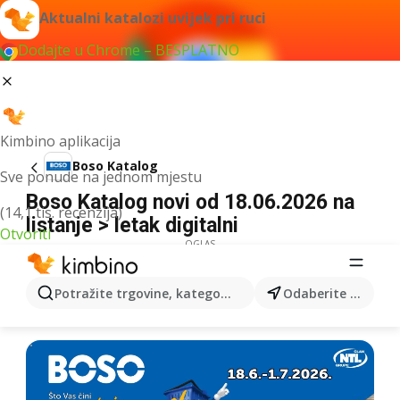
Aktualni katalozi uvijek pri ruci
Dodajte u Chrome – BESPLATNO
Kimbino aplikacija
Boso Katalog
Sve ponude na jednom mjestu
Boso Katalog novi od 18.06.2026 na
(14,1 tis. recenzija)
listanje > letak digitalni
Otvoriti
OGLAS
Potražite trgovine, kategorije, proizvode...
Odaberite grad