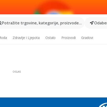
Potražite trgovine, kategorije, proizvode...
Odaber
 Moda
Zdravlje i Ljepota
Ostalo
Proizvodi
Gradovi
OGLAS