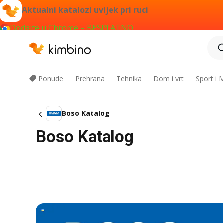
Aktualni katalozi uvijek pri ruci
Dodajte u Chrome – BESPLATNO
Ponude
Prehrana
Tehnika
Dom i vrt
Sport i
Boso Katalog
Boso Katalog