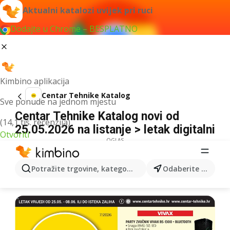
Aktualni katalozi uvijek pri ruci
Dodajte u Chrome – BESPLATNO
Kimbino aplikacija
Centar Tehnike Katalog
Sve ponude na jednom mjestu
Centar Tehnike Katalog novi od
(14,1 tis. recenzija)
25.05.2026 na listanje > letak digitalni
Otvoriti
OGLAS
Potražite trgovine, kategorije, proizvode...
Odaberite grad