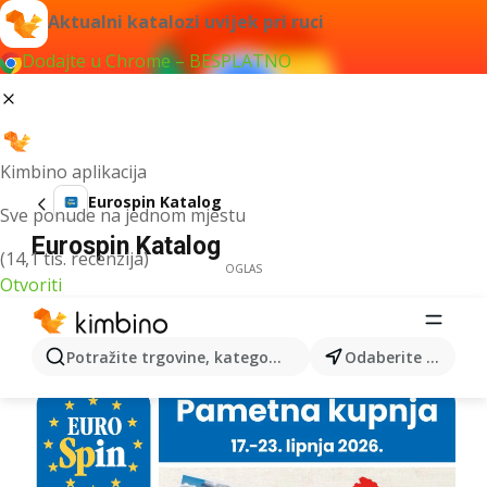
Aktualni katalozi uvijek pri ruci
Dodajte u Chrome – BESPLATNO
Kimbino aplikacija
Eurospin Katalog
Sve ponude na jednom mjestu
Eurospin Katalog
(14,1 tis. recenzija)
OGLAS
Otvoriti
Potražite trgovine, kategorije, proizvode...
Odaberite grad