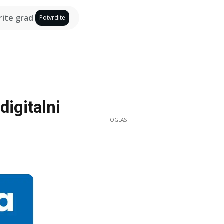
ite grad
Potvrdite
digitalni
OGLAS