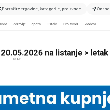
Potražite trgovine, kategorije, proizvode...
Odaber
 Moda
Zdravlje i Ljepota
Ostalo
Proizvodi
Gradovi
20.05.2026 na listanje > letak 
OGLAS