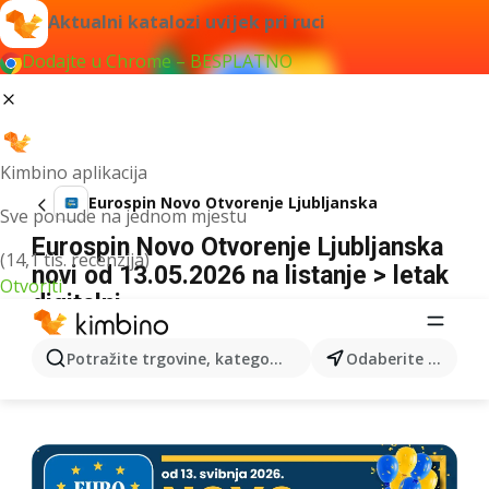
Aktualni katalozi uvijek pri ruci
Dodajte u Chrome – BESPLATNO
Kimbino aplikacija
Eurospin Novo Otvorenje Ljubljanska
Sve ponude na jednom mjestu
Eurospin Novo Otvorenje Ljubljanska
(14,1 tis. recenzija)
novi od 13.05.2026 na listanje > letak
Otvoriti
digitalni
OGLAS
Potražite trgovine, kategorije, proizvode...
Odaberite grad