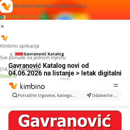
Aktualni katalozi uvijek pri ruci
Dodajte u Chrome – BESPLATNO
Kimbino aplikacija
Gavranović Katalog
Sve ponude na jednom mjestu
Gavranović Katalog novi od
(14,1 tis. recenzija)
04.06.2026 na listanje > letak digitalni
Otvoriti
OGLAS
Potražite trgovine, kategorije, proizvode...
Odaberite grad