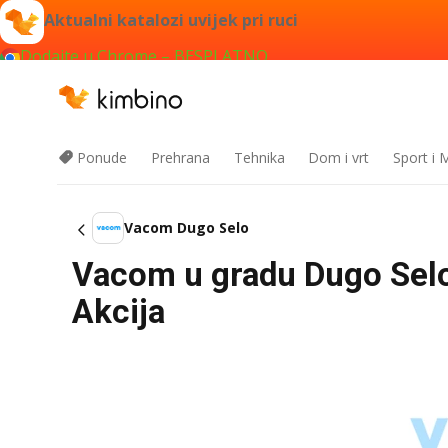
Aktualni katalozi uvijek pri ruci
Dodajte u Chrome – BESPLATNO
Ponude
Prehrana
Tehnika
Dom i vrt
Sport i
Vacom Dugo Selo
Vacom u gradu Dugo Selo
Akcija