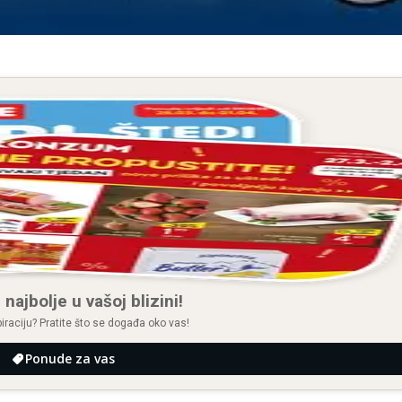
 najbolje u vašoj blizini!
spiraciju? Pratite što se događa oko vas!
Ponude za vas