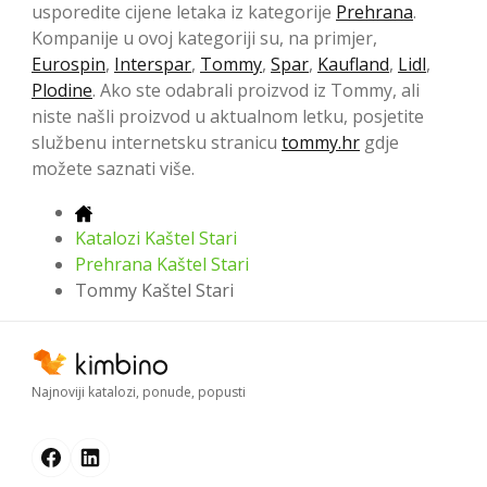
usporedite cijene letaka iz kategorije
Prehrana
.
Kompanije u ovoj kategoriji su, na primjer,
Eurospin
,
Interspar
,
Tommy
,
Spar
,
Kaufland
,
Lidl
,
Plodine
. Ako ste odabrali proizvod iz Tommy, ali
niste našli proizvod u aktualnom letku, posjetite
službenu internetsku stranicu
tommy.hr
gdje
možete saznati više.
Katalozi Kaštel Stari
Prehrana Kaštel Stari
Tommy Kaštel Stari
Najnoviji katalozi, ponude, popusti