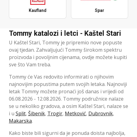
Kaufland
Spar
Tommy katalozi i letci - Kaštel Stari
U Kaštel Stari, Tommy je pripremio nove popuste
ovaj tjedan. Zahvaljujući Tommy širokom spektru
proizvoda i povoljnim cijenama, ovdje možete kupiti
sve što Vam treba.
Tommy će Vas redovito informirati o njihovim
najnovijim popustima putem svojih letaka. Najnoviji
letak Tommy možete pronaći još danas i vrijedi od
06.08.2026 - 12.08.2026. Tommy podružnice nalaze
se u nekoliko gradova, a osim Kaštel Stari, nalaze se
i u
Split
,
Šibenik
,
Trogir
,
Metković
,
Dubrovnik
,
Makarska
.
Kako biste bili sigurni da je ponuda doista najbolja,