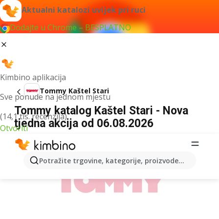
Aktualni katalozi uvijek pri ruci
Dodajte u Chrome – BESPLATNO
Kimbino aplikacija
Tommy Kaštel Stari
Sve ponude na jednom mjestu
Tommy katalog Kaštel Stari - Nova
(14,1 tis. recenzija)
tjedna akcija od 06.08.2026
Otvoriti
OGLAS
Potražite trgovine, kategorije, proizvode...