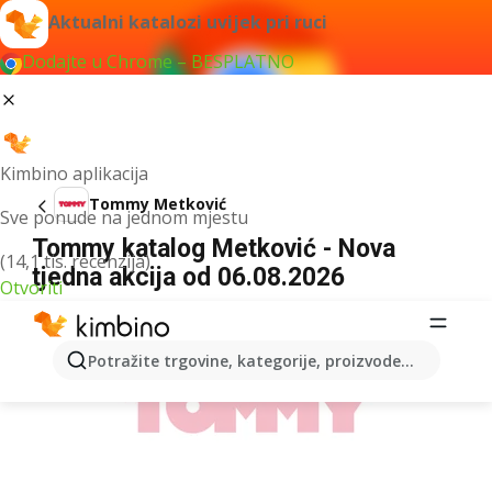
Aktualni katalozi uvijek pri ruci
Dodajte u Chrome – BESPLATNO
Kimbino aplikacija
Tommy Metković
Sve ponude na jednom mjestu
Tommy katalog Metković - Nova
(14,1 tis. recenzija)
tjedna akcija od 06.08.2026
Otvoriti
OGLAS
Potražite trgovine, kategorije, proizvode...