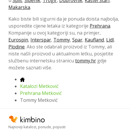
u
Split
,
Šibenik
,
Trogir
,
Dubrovnik
,
Kaštel Stari
,
Makarska
.
Kako biste bili sigurni da je ponuda doista najbolja,
usporedite cijene letaka iz kategorije
Prehrana
.
Kompanije u ovoj kategoriji su, na primjer,
Eurospin
,
Interspar
,
Tommy
,
Spar
,
Kaufland
,
Lidl
,
Plodine
. Ako ste odabrali proizvod iz Tommy, ali
niste našli proizvod u aktualnom letku, posjetite
službenu internetsku stranicu
tommy.hr
gdje
možete saznati više.
Katalozi Metković
Prehrana Metković
Tommy Metković
Najnoviji katalozi, ponude, popusti