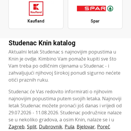
Kaufland
Spar
Studenac Knin katalog
Aktualni letak Studenac s najnovijim popustima u
Knin je ovdje. Kimbino Vam pomaže kupiti sve što
Vam treba po odličnim cijenama u Studenac - i
zahvaljujući njihovoj širokoj ponudi sigurno nećete
otići praznih ruku.
Studenac će Vas redovito informirati o njihovim
najnovijim popustima putem svojih letaka. Najnoviji
letak Studenac možete pronaći još danas i vrijedi od
29.07.2026 - 11.08.2026. Studenac podružnice nalaze
se u nekoliko gradova, a osim Knin, nalaze se i u
Zagreb
,
Split
,
Dubrovnik
,
Pula
,
Bjelovar
,
Poreč
.