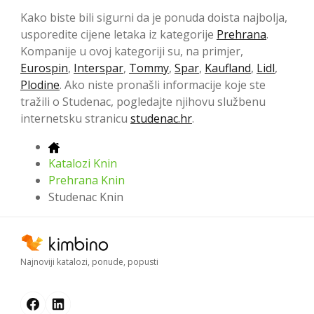
Kako biste bili sigurni da je ponuda doista najbolja,
usporedite cijene letaka iz kategorije
Prehrana
.
Kompanije u ovoj kategoriji su, na primjer,
Eurospin
,
Interspar
,
Tommy
,
Spar
,
Kaufland
,
Lidl
,
Plodine
. Ako niste pronašli informacije koje ste
tražili o Studenac, pogledajte njihovu službenu
internetsku stranicu
studenac.hr
.
Katalozi Knin
Prehrana Knin
Studenac Knin
Najnoviji katalozi, ponude, popusti