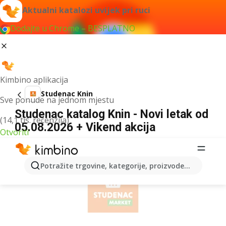
Aktualni katalozi uvijek pri ruci
Dodajte u Chrome – BESPLATNO
Kimbino aplikacija
Studenac Knin
Sve ponude na jednom mjestu
Studenac katalog Knin - Novi letak od
(14,1 tis. recenzija)
05.08.2026 + Vikend akcija
Otvoriti
OGLAS
Potražite trgovine, kategorije, proizvode...